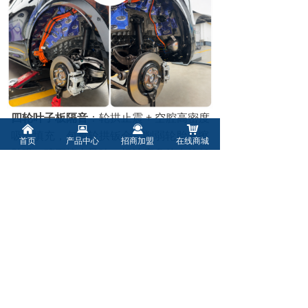
四轮叶子板隔音
：轮拱止震 + 空腔高密度
낀
뀵
끤
낙
吸音填充，包裹轮拱钣金，削弱轮胎摩擦
首页
产品中心
招商加盟
在线商城
胎噪、碎石撞击异响，根治底盘传来的低
频轰鸣。
已完工 M8 车主真实反馈
驾乘反馈：做完三合一，高速
120km/h 风噪明显下降，胎噪轰鸣
基本消失，关门厚重紧实，车内听歌
人声通透；
家用反馈：带家人长途出行，后排不